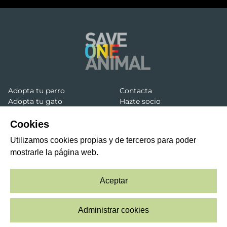
Adopta tu perro
Contacta
Adopta tu gato
Hazte socio
Localiza tu protectora
Hazte empresa ONER
Hazte voluntario
Cookies
Utilizamos cookies propias y de terceros para poder
mostrarle la página web.
Legal
Privacidad
Cookies
Aceptar
Powered by Nómadas
Administrar cookies
© 2026 Save One Animal. Todos los derechos reservados.